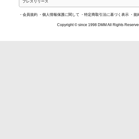
プレスリリース
・会員規約
・個人情報保護に関して
・特定商取引法に基づく表示
・規
Copyright © since 1998 DMM All Rights Reserve