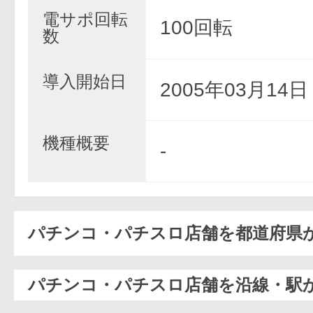
電サポ回転
100回転
数
導入開始日
2005年03月14
機種概要
-
パチンコ・パチスロ店舗を都道府県
パチンコ・パチスロ店舗を沿線・駅