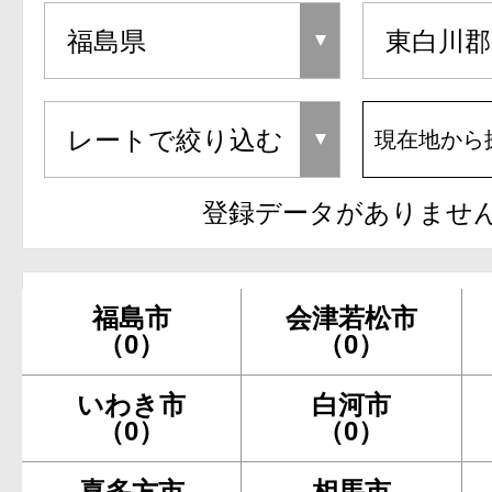
現在地から
登録データがありませ
福島市
会津若松市
（0）
（0）
いわき市
白河市
（0）
（0）
喜多方市
相馬市