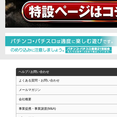
ヘルプ / お問い合わせ
よくある質問・お問い合わせ
メールマガジン
会社概要
事業提携・事業譲渡(M&A)