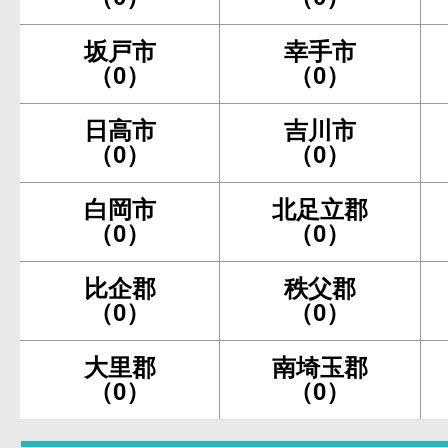
坂戸市
幸手市
（0）
（0）
日高市
吉川市
（0）
（0）
白岡市
北足立郡
（0）
（0）
比企郡
秩父郡
（0）
（0）
大里郡
南埼玉郡
（0）
（0）