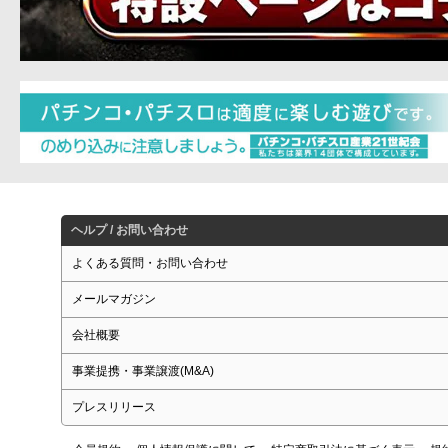
ヘルプ / お問い合わせ
よくある質問・お問い合わせ
メールマガジン
会社概要
事業提携・事業譲渡(M&A)
プレスリリース