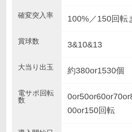
確変突入率
100%／150回
賞球数
3&10&13
大当り出玉
約380or1530個
電サポ回転
0or50or60or70or
数
00or150回転