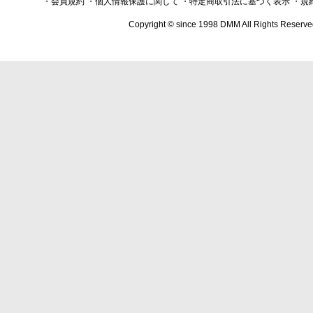
・会員規約
・個人情報保護に関して
・特定商取引法に基づく表示
・規
Copyright © since 1998 DMM All Rights Reserve