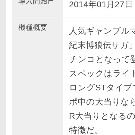
導入開始日
2014年01月27
機種概要
人気ギャンブル
紀末博狼伝サガ
チンコとなって
スペックはライ
ロングSTタイプ
ポ中の大当りなら
R大当りとなる
特徴だ。