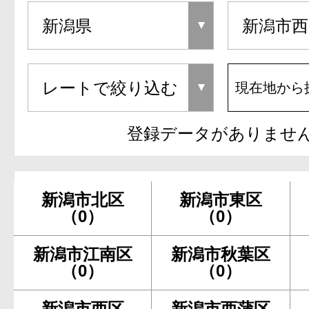
現在地から
登録データがありませ
新潟市北区
新潟市東区
（0）
（0）
新潟市江南区
新潟市秋葉区
（0）
（0）
新潟市西区
新潟市西蒲区