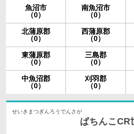
魚沼市
南魚沼市
（0）
（0）
北蒲原郡
西蒲原郡
（0）
（0）
東蒲原郡
三島郡
（0）
（0）
中魚沼郡
刈羽郡
（0）
（0）
せいきまつぎんろうでんさが
ぱちんこCR世紀末