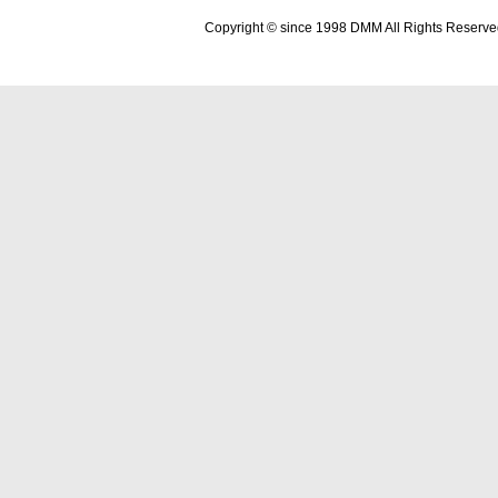
Copyright © since 1998 DMM All Rights Reserve