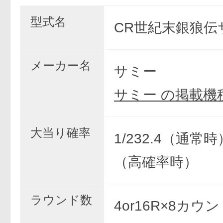
型式名
CR世紀末銀狼伝
メーカー名
サミー
サミー の掲載機
大当り確率
1/232.4（通常時）
（高確率時）
ラウンド数
4or16R×8カウ