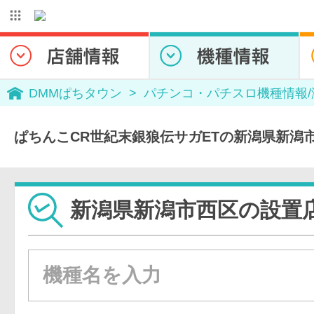
DMMぱちタウン
パチンコ・パチスロ機種情報
ぱちんこCR世紀末銀狼伝サガETの新潟県新潟
新潟県新潟市西区の設置