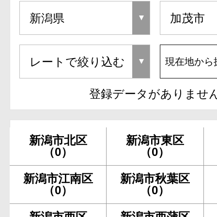
現在地から
登録データがありませ
新潟市北区
新潟市東区
（0）
（0）
新潟市江南区
新潟市秋葉区
（0）
（0）
新潟市西区
新潟市西蒲区