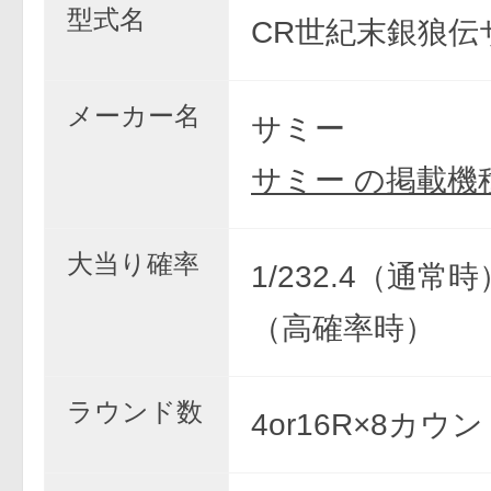
型式名
CR世紀末銀狼伝
メーカー名
サミー
サミー の掲載機
大当り確率
1/232.4（通常時）
（高確率時）
ラウンド数
4or16R×8カウ