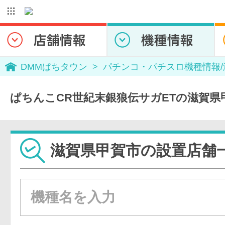
DMMぱちタウン
パチンコ・パチスロ機種情報
ぱちんこCR世紀末銀狼伝サガETの滋賀県
滋賀県甲賀市の設置店舗