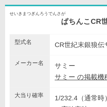
せいきまつぎんろうでんさが
ぱちんこCR世紀末銀
型式名
CR世紀末銀狼伝
メーカー名
サミー
サミー の掲載機
大当り確率
1/232.4（通常時）