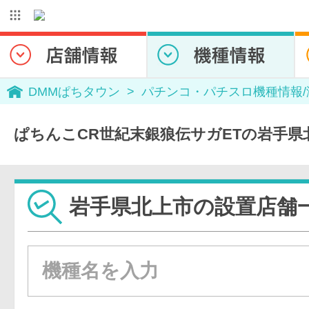
DMMぱちタウン
パチンコ・パチスロ機種情報
ぱちんこCR世紀末銀狼伝サガETの岩手県
岩手県北上市の設置店舗