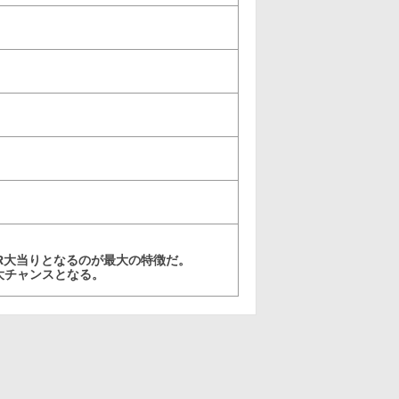
R大当りとなるのが最大の特徴だ。
大チャンスとなる。