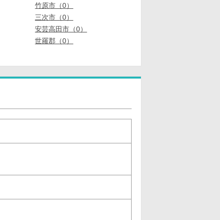
竹原市（0）
三次市（0）
安芸高田市（0）
世羅郡（0）