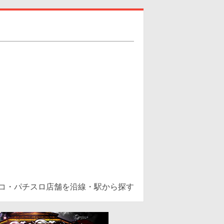
ンコ・パチスロ店舗を沿線・駅から探す