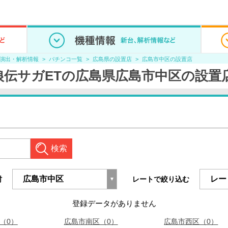
/演出・解析情報
パチンコ一覧
広島県の設置店
広島市中区の設置店
狼伝サガETの広島県広島市中区の設置
検索
村
レートで絞り込む
登録データがありません
（0）
広島市南区（0）
広島市西区（0）