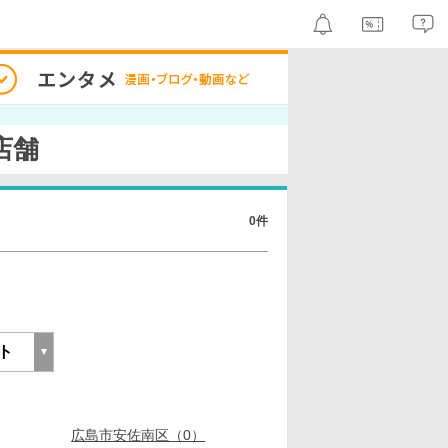
店舗
0件
広島市安佐南区（0）