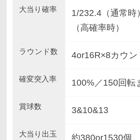
大当り確率
1/232.4（通常時）
（高確率時）
ラウンド数
4or16R×8カウ
確変突入率
100%／150回
賞球数
3&10&13
大当り出玉
約380or1530個