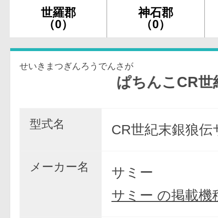
世羅郡
神石郡
（0）
（0）
せいきまつぎんろうでんさが
ぱちんこCR世紀末銀
型式名
CR世紀末銀狼伝
メーカー名
サミー
サミー の掲載機