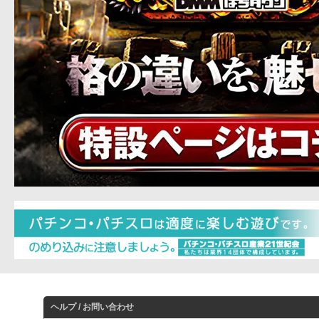
ヘルプ / お問い合わせ