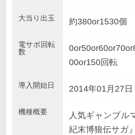
大当り出玉
約380or1530個
電サポ回転
0or50or60or70or
数
00or150回転
導入開始日
2014年01月27
機種概要
人気ギャンブル
紀末博狼伝サガ