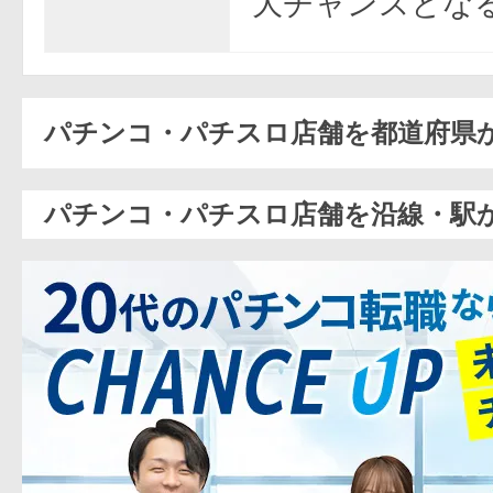
大チャンスとな
パチンコ・パチスロ店舗を都道府県
パチンコ・パチスロ店舗を沿線・駅