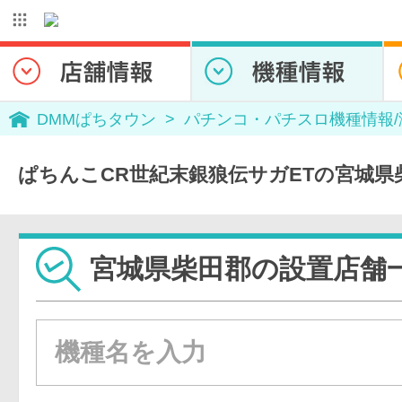
DMMぱちタウン
パチンコ・パチスロ機種情報
ぱちんこCR世紀末銀狼伝サガETの宮城県
宮城県柴田郡の設置店舗