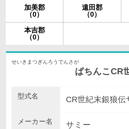
加美郡
遠田郡
（0）
（0）
本吉郡
（0）
せいきまつぎんろうでんさが
ぱちんこCR世紀末
型式名
CR世紀末銀狼伝
メーカー名
サミー