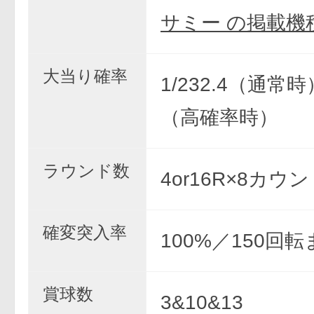
サミー の掲載機
大当り確率
1/232.4（通常時）
（高確率時）
ラウンド数
4or16R×8カウ
確変突入率
100%／150回
賞球数
3&10&13