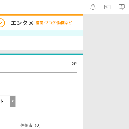
0件
佐伯市（0）