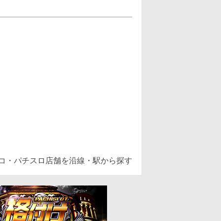
ンコ・パチスロ店舗を沿線・駅から探す