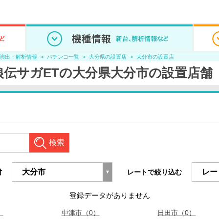
/演出・解析情報
パチンコ一覧
大分県の設置店
大分市の設置店
狼伝サガETの大分県大分市の設置店舗
検索
村
レートで絞り込む
登録データがありません
）
中津市（0）
日田市（0）