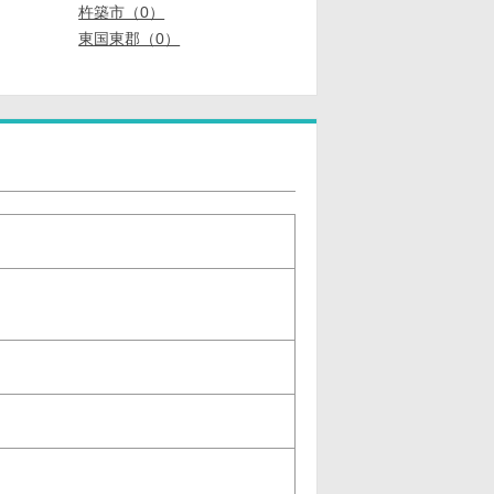
杵築市（0）
東国東郡（0）