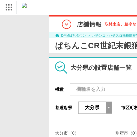
パチンコ・パチスロ機種情報
DMMぱちタウン
ぱちんこCR世紀末銀
大分県の設置店舗一覧
機種
都道府県
市区町
大分市（0）
別府市（0