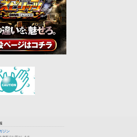
報
ガジン
を無料でお届けします。