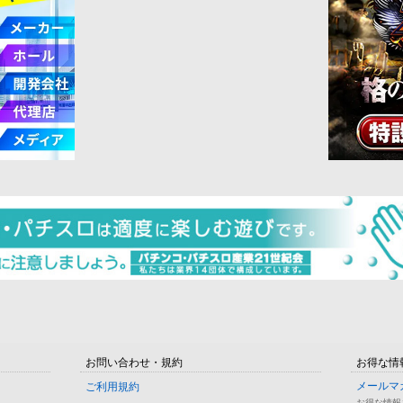
お問い合わせ・規約
お得な情
メールマ
ご利用規約
お得な情報