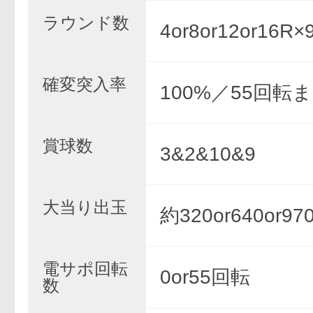
ラウンド数
4or8or12or16
確変突入率
100%／55回転
賞球数
3&2&10&9
大当り出玉
約320or640or97
電サポ回転
0or55回転
数