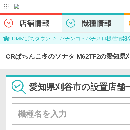
DMMぱちタウン
パチンコ・パチスロ機種情報
CRぱちんこ冬のソナタ M62TF2の愛知
愛知県刈谷市の設置店舗