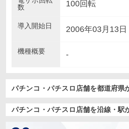
電サポ回転
100回転
数
導入開始日
2006年03月13
機種概要
-
パチンコ・パチスロ店舗を都道府県
パチンコ・パチスロ店舗を沿線・駅