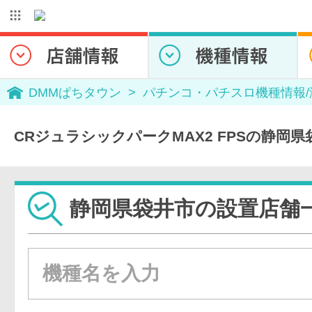
DMMぱちタウン
パチンコ・パチスロ機種情報
CRジュラシックパークMAX2 FPSの静岡
静岡県袋井市の設置店舗