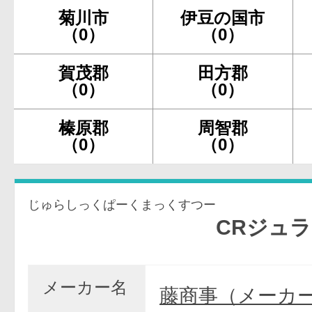
菊川市
伊豆の国市
（0）
（0）
賀茂郡
田方郡
（0）
（0）
榛原郡
周智郡
（0）
（0）
じゅらしっくぱーくまっくすつー
CRジュラシック
メーカー名
藤商事（メーカ