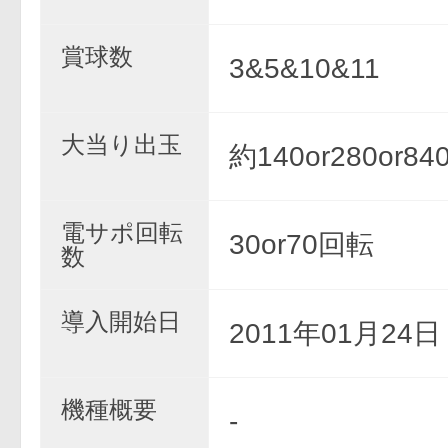
賞球数
3&5&10&11
大当り出玉
約140or280or84
電サポ回転
30or70回転
数
導入開始日
2011年01月24
機種概要
-