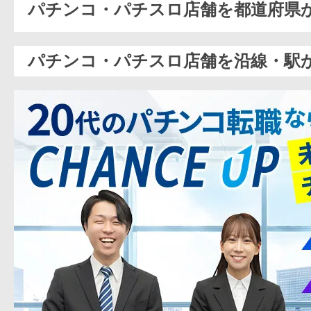
パチンコ・パチスロ店舗を都道府県
パチンコ・パチスロ店舗を沿線・駅