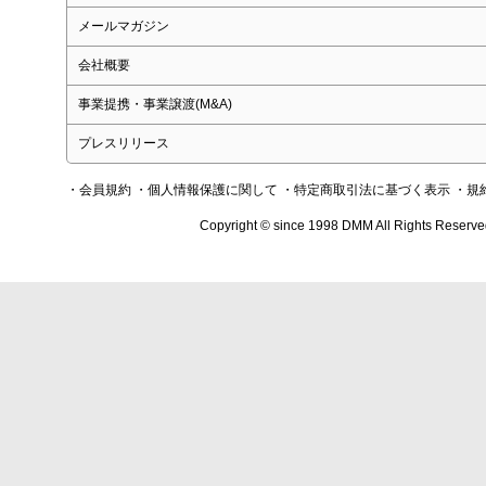
メールマガジン
会社概要
事業提携・事業譲渡(M&A)
プレスリリース
・会員規約
・個人情報保護に関して
・特定商取引法に基づく表示
・規
Copyright © since 1998 DMM All Rights Reserve