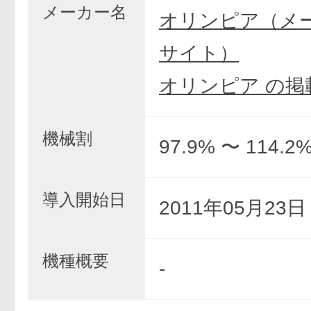
メーカー名
オリンピア（メ
サイト）
オリンピア の掲
機械割
97.9% 〜 114.2
導入開始日
2011年05月23
機種概要
-