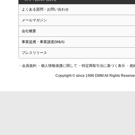
よくある質問・お問い合わせ
メールマガジン
会社概要
事業提携・事業譲渡(M&A)
プレスリリース
・会員規約
・個人情報保護に関して
・特定商取引法に基づく表示
・規
Copyright © since 1998 DMM All Rights Reserve