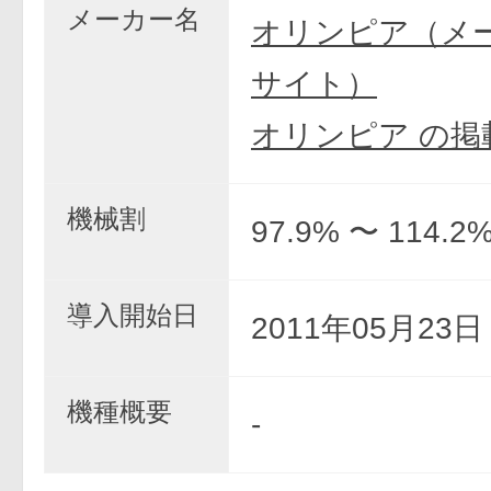
メーカー名
オリンピア（メ
サイト）
オリンピア の掲
機械割
97.9% 〜 114.2
導入開始日
2011年05月23
機種概要
-