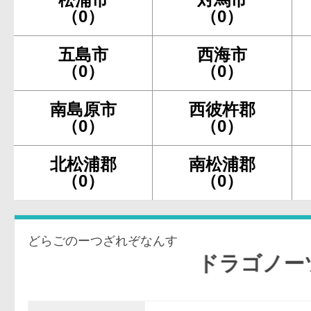
（0）
（0）
五島市
西海市
（0）
（0）
南島原市
西彼杵郡
（0）
（0）
北松浦郡
南松浦郡
（0）
（0）
どらごのーつざれぞなんす
ドラゴノーツ～