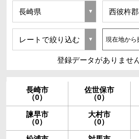
現在地から
登録データがありませ
長崎市
佐世保市
（0）
（0）
諫早市
大村市
（0）
（0）
松浦市
対馬市