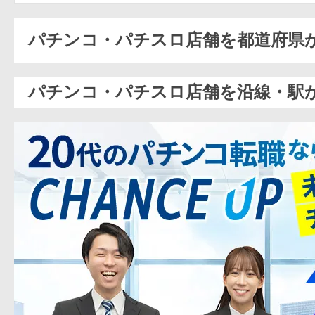
パチンコ・パチスロ店舗を都道府県
パチンコ・パチスロ店舗を沿線・駅