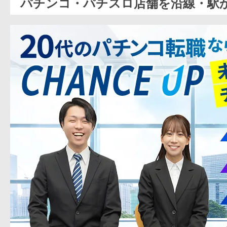
パチンコ・パチスロ店舗を沿線・駅