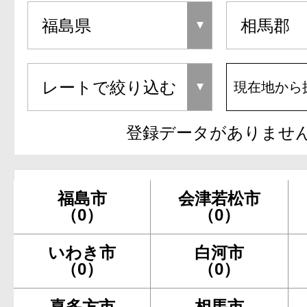
現在地から
登録データがありませ
福島市
会津若松市
（0）
（0）
いわき市
白河市
（0）
（0）
喜多方市
相馬市