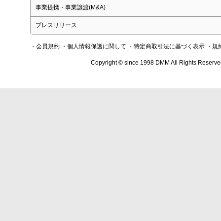
事業提携・事業譲渡(M&A)
プレスリリース
・会員規約
・個人情報保護に関して
・特定商取引法に基づく表示
・規
Copyright © since 1998 DMM All Rights Reserve