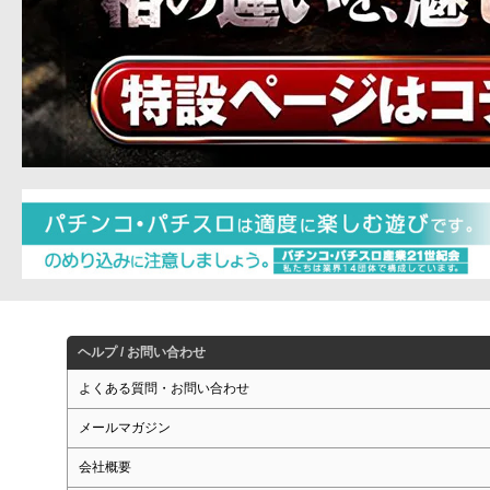
ヘルプ / お問い合わせ
よくある質問・お問い合わせ
メールマガジン
会社概要