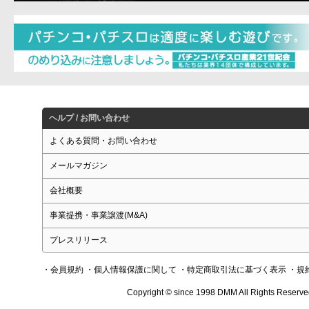
ヘルプ / お問い合わせ
よくある質問・お問い合わせ
メールマガジン
会社概要
事業提携・事業譲渡(M&A)
プレスリリース
・会員規約
・個人情報保護に関して
・特定商取引法に基づく表示
・規
Copyright © since 1998 DMM All Rights Reserve