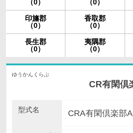
（0）
（0）
印旛郡
香取郡
（0）
（0）
長生郡
夷隅郡
（0）
（0）
ゆうかんくらぶ
CR有閑倶楽部A
型式名
CRA有閑倶楽部A