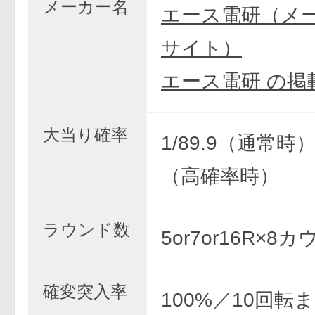
メーカー名
エース電研（メ
サイト）
エース電研 の掲
大当り確率
1/89.9（通常時） 
（高確率時）
ラウンド数
5or7or16R×8
確変突入率
100%／10回転