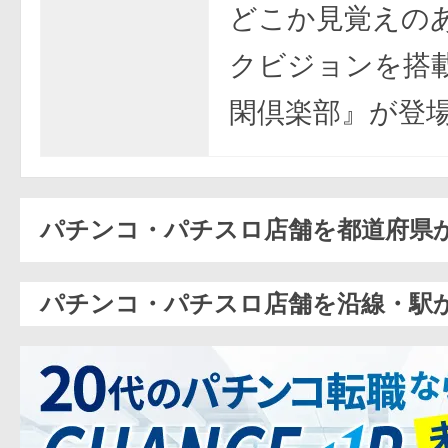
どこか見覚えの
クビジョンを搭
閑倶楽部』が登
パチンコ・パチスロ店舗を都道府県
パチンコ・パチスロ店舗を沿線・駅