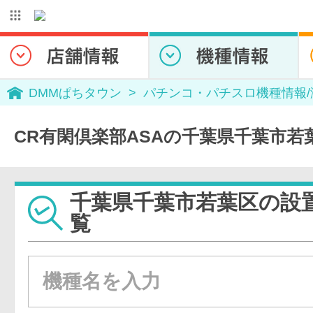
DMMぱちタウン
パチンコ・パチスロ機種情報
CR有閑倶楽部ASAの千葉県千葉市若
千葉県千葉市若葉区の設
覧