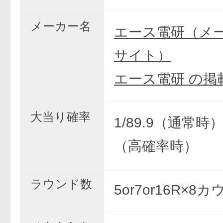
メーカー名
エース電研（メ
サイト）
エース電研 の掲
大当り確率
1/89.9（通常時） 
（高確率時）
ラウンド数
5or7or16R×8