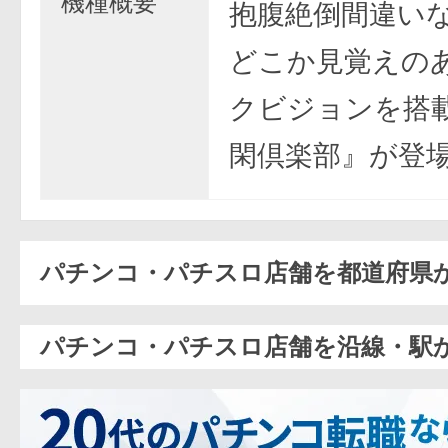
機種概要
抱腹絶倒間違いな
どこか見覚えの
クビジョンを搭
閑倶楽部』が登
パチンコ・パチスロ店舗を都道府県
パチンコ・パチスロ店舗を沿線・駅