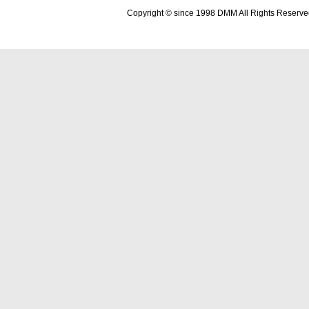
Copyright © since 1998 DMM All Rights Reserve