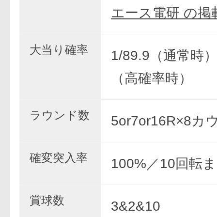
エース電研 の掲
大当り確率
1/89.9（通常時） 
（高確率時）
ラウンド数
5or7or16R×8
確変突入率
100%／10回転
賞球数
3&2&10