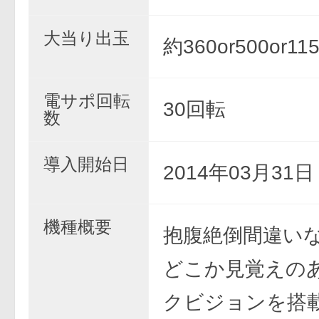
大当り出玉
約360or500or11
電サポ回転
30回転
数
導入開始日
2014年03月31
機種概要
抱腹絶倒間違いな
どこか見覚えの
クビジョンを搭