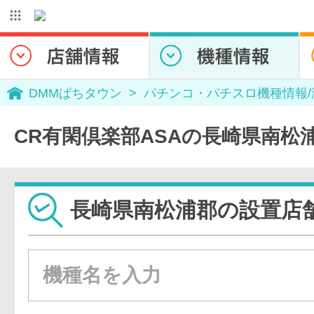
DMMぱちタウン
パチンコ・パチスロ機種情報
CR有閑倶楽部ASAの長崎県南松
長崎県南松浦郡の設置店