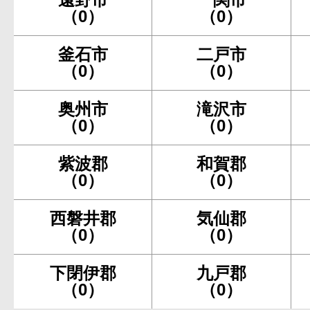
（0）
（0）
釜石市
二戸市
（0）
（0）
奥州市
滝沢市
（0）
（0）
紫波郡
和賀郡
（0）
（0）
西磐井郡
気仙郡
（0）
（0）
下閉伊郡
九戸郡
（0）
（0）