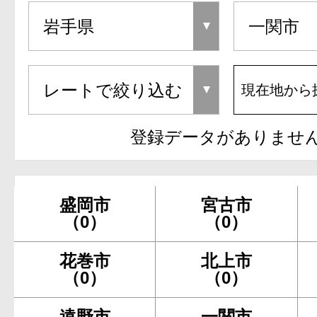
現在地から
登録データがありませ
盛岡市
宮古市
（0）
（0）
花巻市
北上市
（0）
（0）
遠野市
一関市