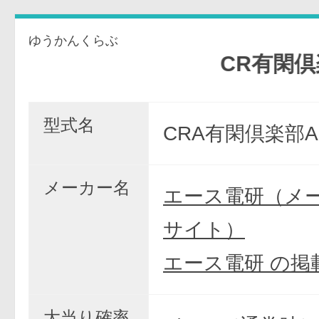
ゆうかんくらぶ
CR有閑倶楽部
型式名
CRA有閑倶楽部A
メーカー名
エース電研（メ
サイト）
エース電研 の掲
大当り確率