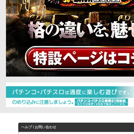
ヘルプ / お問い合わせ