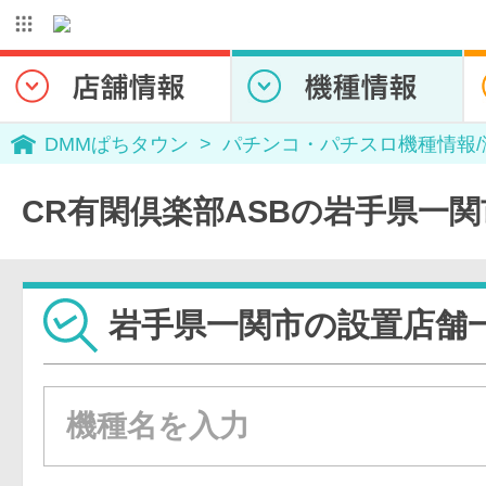
DMMぱちタウン
パチンコ・パチスロ機種情報
CR有閑倶楽部ASBの岩手県一
岩手県一関市の設置店舗