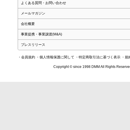
よくある質問・お問い合わせ
メールマガジン
会社概要
事業提携・事業譲渡(M&A)
プレスリリース
・会員規約
・個人情報保護に関して
・特定商取引法に基づく表示
・規
Copyright © since 1998 DMM All Rights Reserve