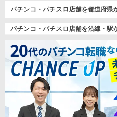
パチンコ・パチスロ店舗を都道府県
パチンコ・パチスロ店舗を沿線・駅