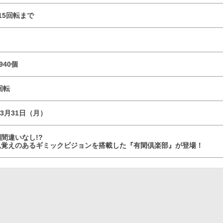
／15回転まで
940個
0回転
03月31日（月）
間違いなし!?
見覚えのあるギミックビジョンを搭載した『有閑倶楽部』が登場！