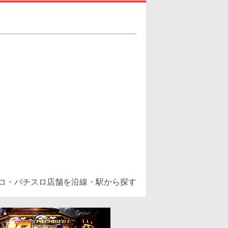
ンコ・パチスロ店舗を沿線・駅から探す