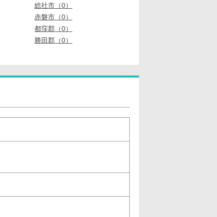
総社市（0）
赤磐市（0）
都窪郡（0）
勝田郡（0）