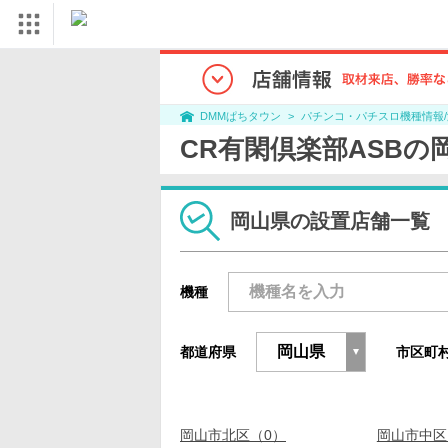
パチンコ・パチスロ機種情報
DMMぱちタウン
CR有閑倶楽部ASB
岡山県の設置店舗一覧
機種
都道府県
市区町
岡山市北区（0）
岡山市中区