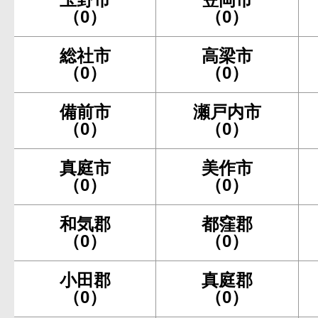
（0）
（0）
総社市
高梁市
（0）
（0）
備前市
瀬戸内市
（0）
（0）
真庭市
美作市
（0）
（0）
和気郡
都窪郡
（0）
（0）
小田郡
真庭郡
（0）
（0）