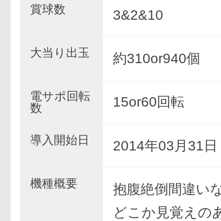
賞球数
3&2&10
大当り出玉
約310or940個
電サポ回転
15or60回転
数
導入開始日
2014年03月31
機種概要
抱腹絶倒間違いな
どこか見覚えの