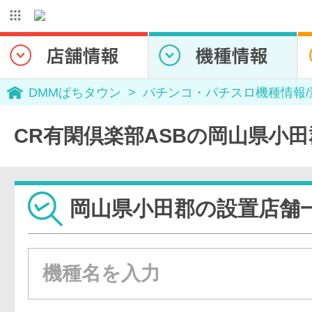
DMMぱちタウン
パチンコ・パチスロ機種情報
CR有閑倶楽部ASBの岡山県小
岡山県小田郡の設置店舗