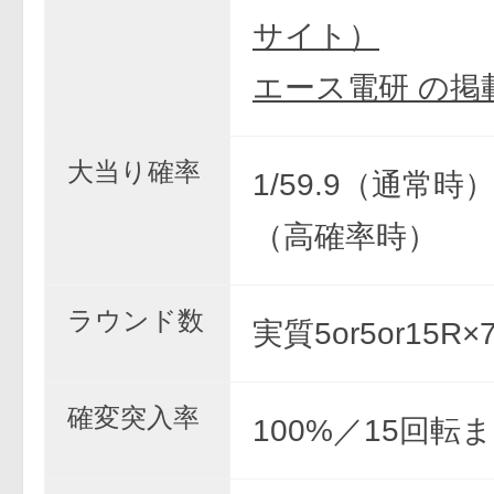
サイト）
エース電研 の掲
大当り確率
1/59.9（通常時） 
（高確率時）
ラウンド数
実質5or5or15R
確変突入率
100%／15回転