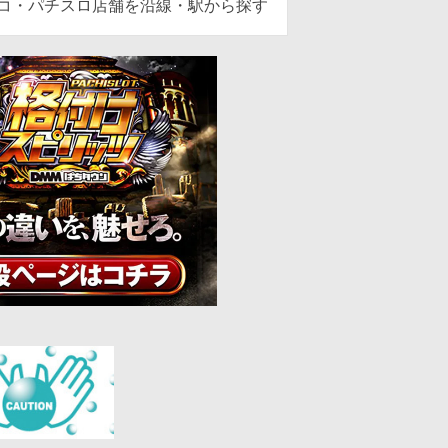
ンコ・パチスロ店舗を沿線・駅から探す