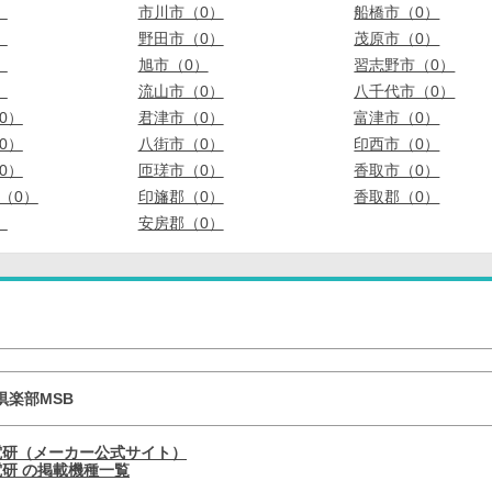
）
市川市（0）
船橋市（0）
）
野田市（0）
茂原市（0）
）
旭市（0）
習志野市（0）
）
流山市（0）
八千代市（0）
0）
君津市（0）
富津市（0）
0）
八街市（0）
印西市（0）
0）
匝瑳市（0）
香取市（0）
（0）
印旛郡（0）
香取郡（0）
）
安房郡（0）
倶楽部MSB
電研（メーカー公式サイト）
研 の掲載機種一覧