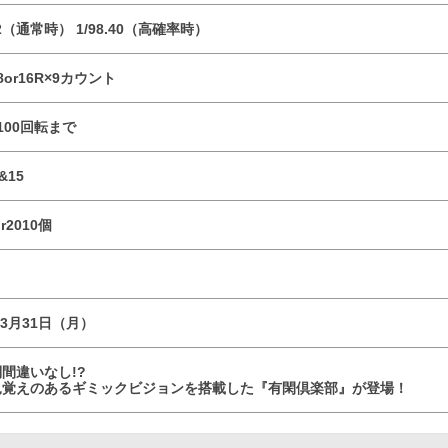
.02（通常時） 1/98.40（高確率時）
8or16R×9カウント
／100回転まで
&15
r2010個
03月31日（月）
間違いなし!?
見覚えのあるギミックビジョンを搭載した『有閑倶楽部』が登場！