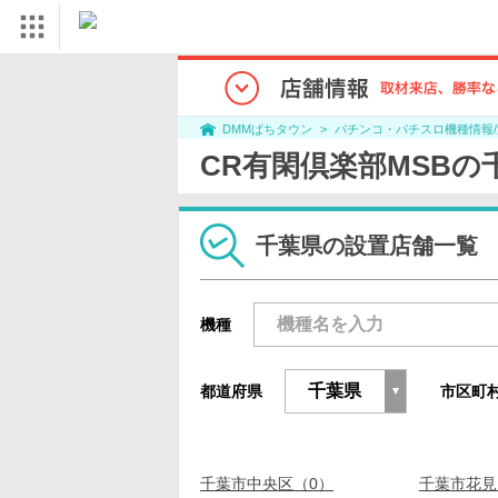
パチンコ・パチスロ機種情報
DMMぱちタウン
CR有閑倶楽部MSB
千葉県の設置店舗一覧
機種
都道府県
市区町
千葉市中央区（0）
千葉市花見