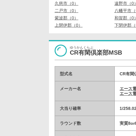
久慈市（0）
遠野市（0
二戸市（0）
八幡平市（
紫波郡（0）
和賀郡（0
上閉伊郡（0）
下閉伊郡（
ゆうかんくらぶ
CR有閑倶楽部MSB
型式名
CR有閑
メーカー名
エース
エース電
大当り確率
1/258
ラウンド数
実質8or