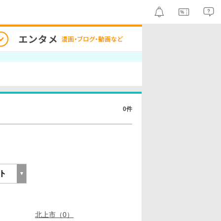
0件
北上市（0）