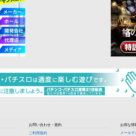
お問い合わせ・規約
お得な情
メールマ
ご利用規約