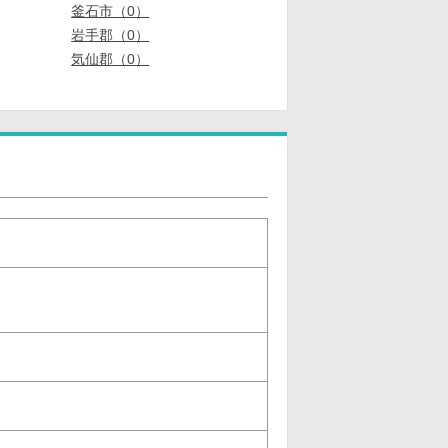
釜石市（0）
岩手郡（0）
気仙郡（0）