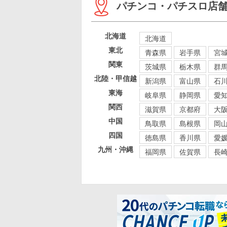
パチンコ・パチスロ店
北海道
北海道
東北
青森県
岩手県
宮
関東
茨城県
栃木県
群
北陸・甲信越
新潟県
富山県
石
東海
岐阜県
静岡県
愛
関西
滋賀県
京都府
大
中国
鳥取県
島根県
岡
四国
徳島県
香川県
愛
九州・沖縄
福岡県
佐賀県
長