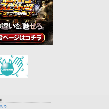
報
ガジン