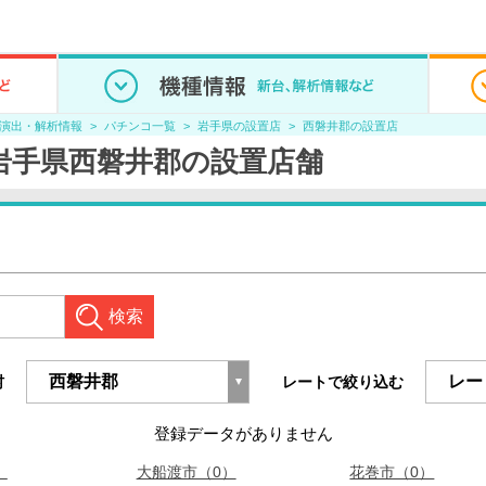
/演出・解析情報
パチンコ一覧
岩手県の設置店
西磐井郡の設置店
の岩手県西磐井郡の設置店舗
検索
村
レートで絞り込む
登録データがありません
）
大船渡市（0）
花巻市（0）