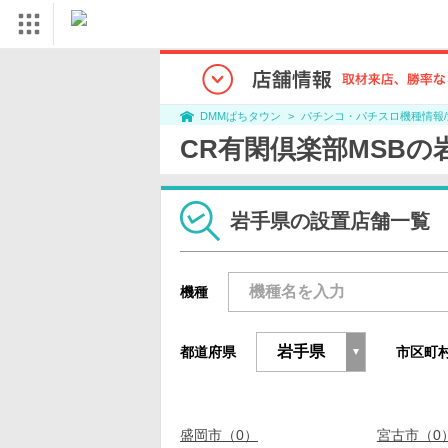
パチンコ・パチスロ機種情報
DMMぱちタウン
CR有閑倶楽部MSB
岩手県の設置店舗一覧
機種
都道府県
市区町
盛岡市（0）
宮古市（0