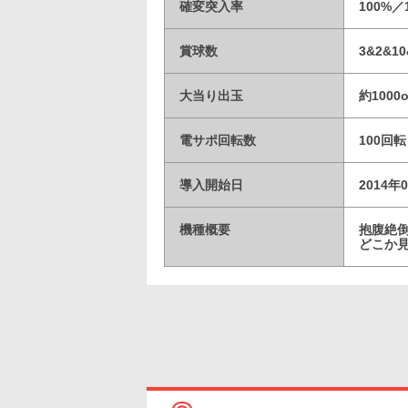
確変突入率
100%
賞球数
3&2&10
大当り出玉
約1000o
電サポ回転数
100回転
導入開始日
2014年
機種概要
抱腹絶倒
どこか