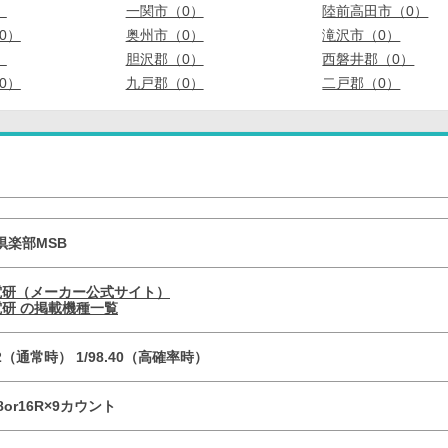
）
一関市（0）
陸前高田市（0）
0）
奥州市（0）
滝沢市（0）
）
胆沢郡（0）
西磐井郡（0）
0）
九戸郡（0）
二戸郡（0）
倶楽部MSB
電研（メーカー公式サイト）
研 の掲載機種一覧
.02（通常時） 1/98.40（高確率時）
8or16R×9カウント