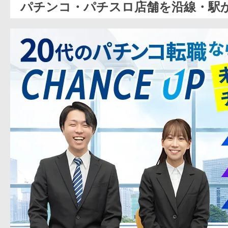
パチンコ・パチスロ店舗を沿線・駅