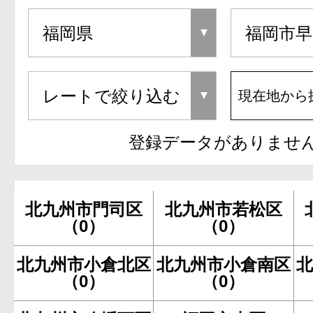
現在地から
登録データがありませ
北九州市門司区
北九州市若松区
（0）
（0）
北九州市小倉北区
北九州市小倉南区
（0）
（0）