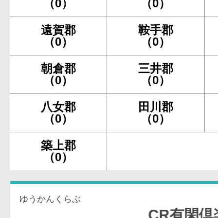
（0）
（0）
遠賀郡
鞍手郡
（0）
（0）
朝倉郡
三井郡
（0）
（0）
八女郡
田川郡
（0）
（0）
築上郡
（0）
ゆうかんくらぶ
CR有閑倶楽部M