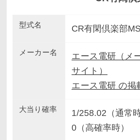
型式名
CR有閑倶楽部MS
メーカー名
エース電研（メ
サイト）
エース電研 の掲
大当り確率
1/258.02（通常時
0（高確率時）