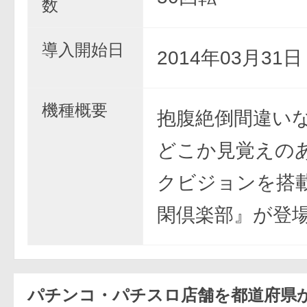
数
導入開始日
2014年03月31
機種概要
抱腹絶倒間違いな
どこか見覚えの
クビジョンを搭
閑倶楽部』が登
パチンコ・パチスロ店舗を都道府県