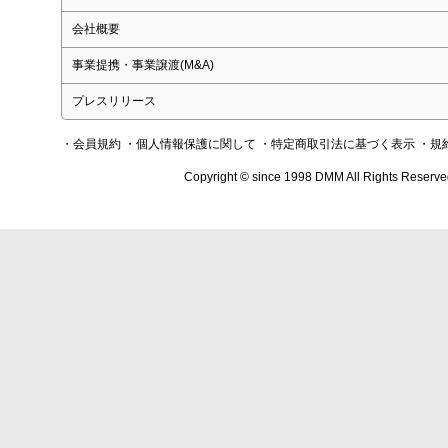
会社概要
事業提携・事業譲渡(M&A)
プレスリリース
・会員規約
・個人情報保護に関して
・特定商取引法に基づく表示
・規
Copyright © since 1998 DMM All Rights Reserve