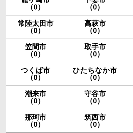
（0）
（0）
常陸太田市
高萩市
（0）
（0）
笠間市
取手市
（0）
（0）
つくば市
ひたちなか市
（0）
（0）
潮来市
守谷市
（0）
（0）
那珂市
筑西市
（0）
（0）