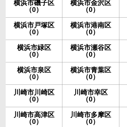
横浜市磯子区
横浜市金沢区
（0）
（0）
横浜市戸塚区
横浜市港南区
（0）
（0）
横浜市緑区
横浜市瀬谷区
（0）
（0）
横浜市泉区
横浜市青葉区
（0）
（0）
川崎市川崎区
川崎市幸区
（0）
（0）
川崎市高津区
川崎市多摩区
（0）
（0）