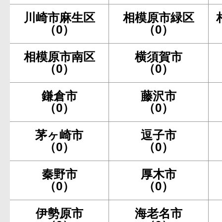
川崎市麻生区
相模原市緑区
（0）
（0）
相模原市南区
横須賀市
（0）
（0）
鎌倉市
藤沢市
（0）
（0）
茅ヶ崎市
逗子市
（0）
（0）
秦野市
厚木市
（0）
（0）
伊勢原市
海老名市