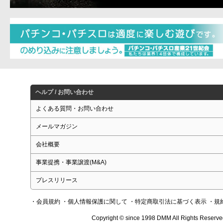
ヘルプ / お問い合わせ
よくある質問・お問い合わせ
メールマガジン
会社概要
事業提携・事業譲渡(M&A)
プレスリリース
・会員規約
・個人情報保護に関して
・特定商取引法に基づく表示
・規
Copyright © since 1998 DMM All Rights Reserve