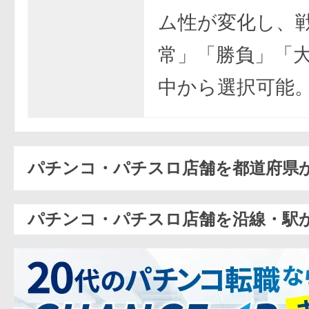
ム性が変化し、
常」「勝負」「
中から選択可能
パチンコ・パチスロ店舗を都道府県
パチンコ・パチスロ店舗を沿線・駅