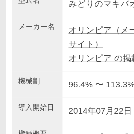
型式名
みどりのマキバオ
メーカー名
オリンピア（メ
サイト）
オリンピア の掲
機械割
96.4% 〜 113.3
導入開始日
2014年07月22
機種概要