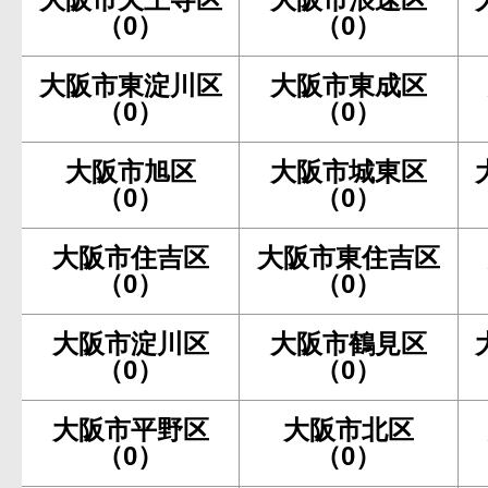
（0）
（0）
大阪市東淀川区
大阪市東成区
（0）
（0）
大阪市旭区
大阪市城東区
（0）
（0）
大阪市住吉区
大阪市東住吉区
（0）
（0）
大阪市淀川区
大阪市鶴見区
（0）
（0）
大阪市平野区
大阪市北区
（0）
（0）