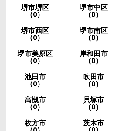
堺市堺区
堺市中区
（0）
（0）
堺市西区
堺市南区
（0）
（0）
堺市美原区
岸和田市
（0）
（0）
池田市
吹田市
（0）
（0）
高槻市
貝塚市
（0）
（0）
枚方市
茨木市
（0）
（0）