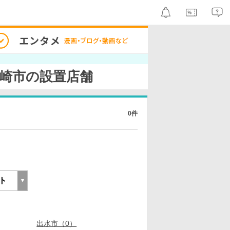
枕崎市の設置店舗
0件
出水市（0）