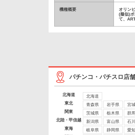
機種概要
オリンピ
(擬似
て、A
パチンコ・パチスロ店
北海道
北海道
東北
青森県
岩手県
宮
関東
茨城県
栃木県
群
北陸・甲信越
新潟県
富山県
石
東海
岐阜県
静岡県
愛