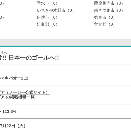
0）
垂水市（0）
薩摩川内市（0）
）
いちき串木野市（0）
南さつま市（0）
0）
伊佐市（0）
姶良市（0）
）
姶良郡（0）
曽於郡（0）
）
ーるへ
!! 日本一のゴールへ!!
マキバオー2E2
ピア（メーカー公式サイト）
ア の掲載機種一覧
〜 113.3%
07月22日（火）