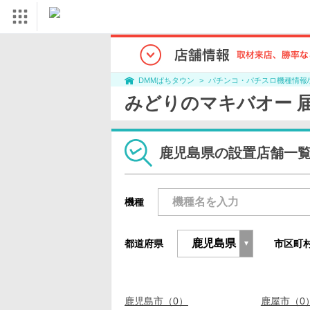
パチンコ・パチスロ機種情報
DMMぱちタウン
みどりのマキバオー 届
鹿児島県の設置店舗一
機種
都道府県
市区町
鹿児島市（0）
鹿屋市（0