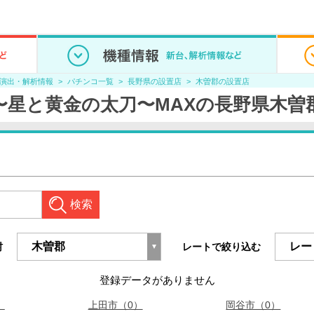
/演出・解析情報
パチンコ一覧
長野県の設置店
木曽郡の設置店
〜星と黄金の太刀〜MAXの長野県木曽
検索
村
レートで絞り込む
登録データがありません
）
上田市（0）
岡谷市（0）