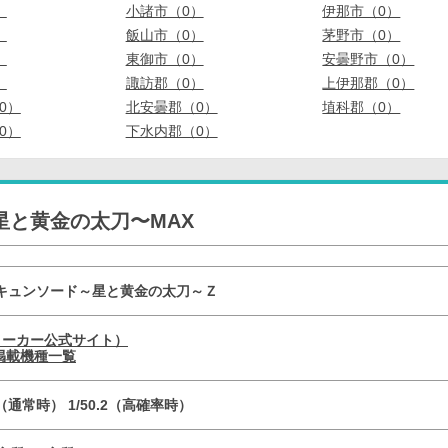
）
小諸市（0）
伊那市（0）
）
飯山市（0）
茅野市（0）
）
東御市（0）
安曇野市（0）
）
諏訪郡（0）
上伊那郡（0）
0）
北安曇郡（0）
埴科郡（0）
0）
下水内郡（0）
星と黄金の太刀〜MAX
モキュンソード～星と黄金の太刀～Ｚ
メーカー公式サイト）
掲載機種一覧
.0（通常時） 1/50.2（高確率時）