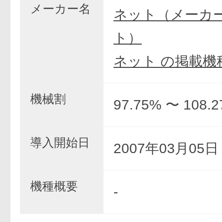
メーカー名
ネット（メーカ
ト）
ネット の掲載機
機械割
97.75% 〜 108.
導入開始日
2007年03月05
機種概要
-