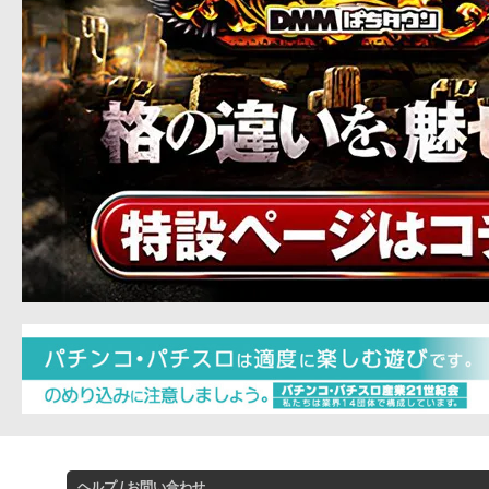
ヘルプ / お問い合わせ