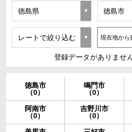
現在地から
登録データがありませ
徳島市
鳴門市
（0）
（0）
阿南市
吉野川市
（0）
（0）
美馬市
三好市