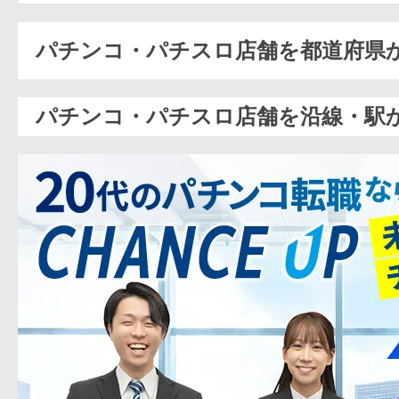
パチンコ・パチスロ店舗を都道府県
パチンコ・パチスロ店舗を沿線・駅