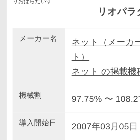
りおぱらだいす
リオパラダ
メーカー名
ネット（メーカ
ト）
ネット の掲載機
機械割
97.75% 〜 108.
導入開始日
2007年03月05