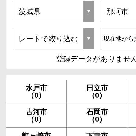
現在地から
登録データがありませ
水戸市
日立市
（0）
（0）
古河市
石岡市
（0）
（0）
龍ヶ崎市
下妻市