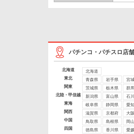
パチンコ・パチスロ店
北海道
北海道
東北
青森県
岩手県
宮
関東
茨城県
栃木県
群
北陸・甲信越
新潟県
富山県
石
東海
岐阜県
静岡県
愛
関西
滋賀県
京都府
大
中国
鳥取県
島根県
岡
四国
徳島県
香川県
愛