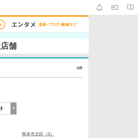
置店舗
0件
熊本市北区（0）