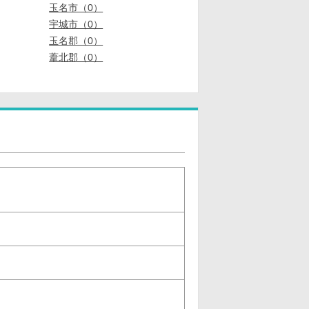
玉名市（0）
宇城市（0）
玉名郡（0）
葦北郡（0）