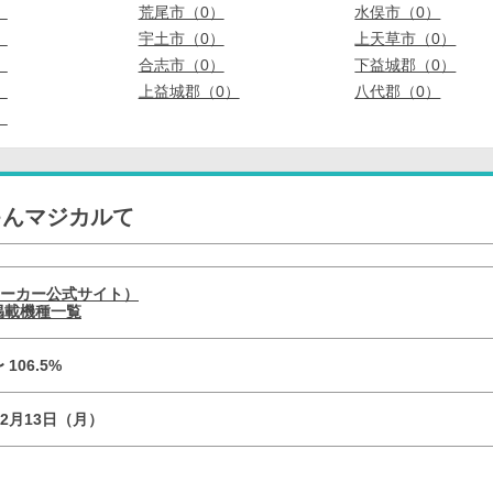
）
荒尾市（0）
水俣市（0）
）
宇土市（0）
上天草市（0）
）
合志市（0）
下益城郡（0）
）
上益城郡（0）
八代郡（0）
）
ゃんマジカルて
メーカー公式サイト）
の掲載機種一覧
〜 106.5%
02月13日（月）