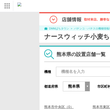
パチンコ・パチスロ機種情報
DMMぱちタウン
ナースウィッチ小麦ち
熊本県の設置店舗一覧
機種
都道府県
市区町
熊本市中央区（0）
熊本市東区