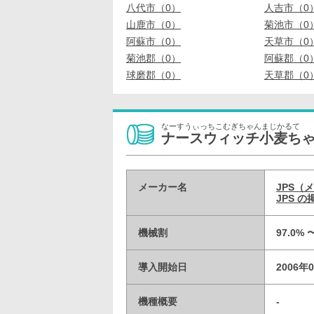
八代市（0）
人吉市（0
山鹿市（0）
菊池市（0
阿蘇市（0）
天草市（0
菊池郡（0）
阿蘇郡（0
球磨郡（0）
天草郡（0
なーすうぃっちこむぎちゃんまじかるて
ナースウィッチ小麦ち
メーカー名
JPS（
JPS 
機械割
97.0% 
導入開始日
2006年
機種概要
-