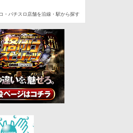
ンコ・パチスロ店舗を沿線・駅から探す