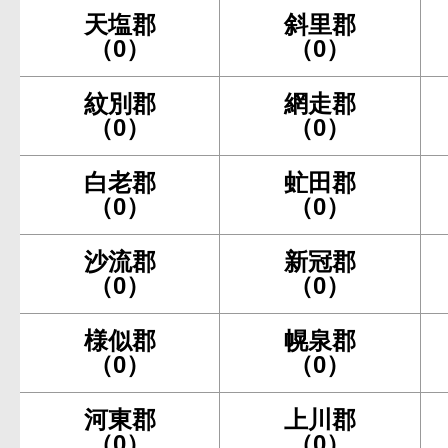
天塩郡
斜里郡
（0）
（0）
紋別郡
網走郡
（0）
（0）
白老郡
虻田郡
（0）
（0）
沙流郡
新冠郡
（0）
（0）
様似郡
幌泉郡
（0）
（0）
河東郡
上川郡
（0）
（0）