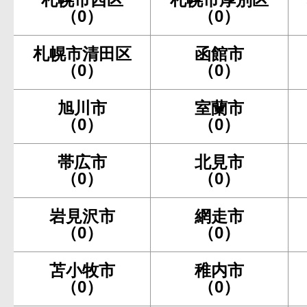
（0）
（0）
札幌市清田区
函館市
（0）
（0）
旭川市
室蘭市
（0）
（0）
帯広市
北見市
（0）
（0）
岩見沢市
網走市
（0）
（0）
苫小牧市
稚内市
（0）
（0）