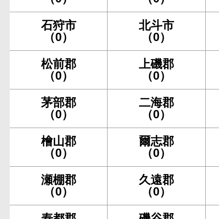
石狩市
北斗市
（0）
（0）
松前郡
上磯郡
（0）
（0）
茅部郡
二海郡
（0）
（0）
檜山郡
爾志郡
（0）
（0）
瀬棚郡
久遠郡
（0）
（0）
寿都郡
磯谷郡