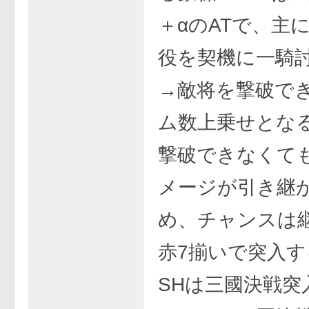
＋αのATで、主
役を契機に一騎
→敵将を撃破で
ム数上乗せとな
撃破できなくて
メージが引き継
め、チャンスは
赤7揃いで突入す
SHは三國決戦突