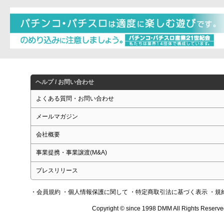
ヘルプ / お問い合わせ
よくある質問・お問い合わせ
メールマガジン
会社概要
事業提携・事業譲渡(M&A)
プレスリリース
・会員規約
・個人情報保護に関して
・特定商取引法に基づく表示
・規
Copyright © since 1998 DMM All Rights Reserve