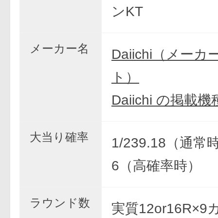
ンKT
メーカー名
Daiichi（メー
ト）
Daiichi の掲載
大当り確率
1/239.18（通常時
6（高確率時）
ラウンド数
実質12or16R×