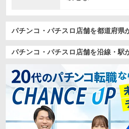
パチンコ・パチスロ店舗を都道府県
パチンコ・パチスロ店舗を沿線・駅