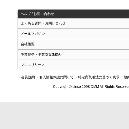
ヘルプ / お問い合わせ
よくある質問・お問い合わせ
メールマガジン
会社概要
事業提携・事業譲渡(M&A)
プレスリリース
・会員規約
・個人情報保護に関して
・特定商取引法に基づく表示
・規
Copyright © since 1998 DMM All Rights Reserve