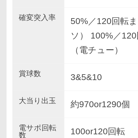
確変突入率
50%／120回転
ソ） 100%／12
（電チュー）
賞球数
3&5&10
大当り出玉
約970or1290個
電サポ回転
100or120回転
数