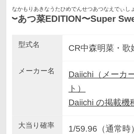
なかもりあきなうたひめでんせつあつなえでぃし
ION〜Super Sweet ver.
型式名
CR中森明菜・歌
メーカー名
Daiichi（メー
ト）
Daiichi の掲載
大当り確率
1/59.96（通常時）