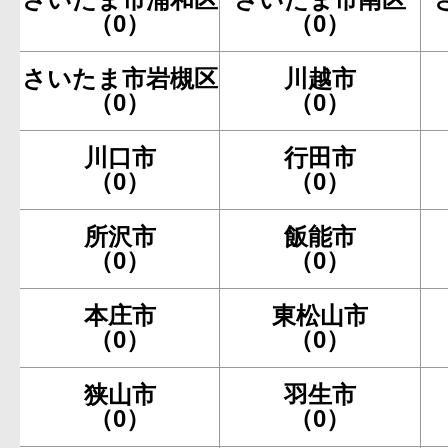
（0）
（0）
さいたま市岩槻区
川越市
（0）
（0）
川口市
行田市
（0）
（0）
所沢市
飯能市
（0）
（0）
本庄市
東松山市
（0）
（0）
狭山市
羽生市
（0）
（0）