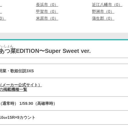
）
長浜市（0）
近江八幡市（0）
）
甲賀市（0）
野洲市（0）
0）
米原市（0）
蒲生郡（0）
でぃしょん
EDITION〜Super Sweet ver.
明菜・歌姫伝説3XS
chi（メーカー公式サイト）
hi の掲載機種一覧
96（通常時） 1/59.90（高確率時）
10or15R×9カウント