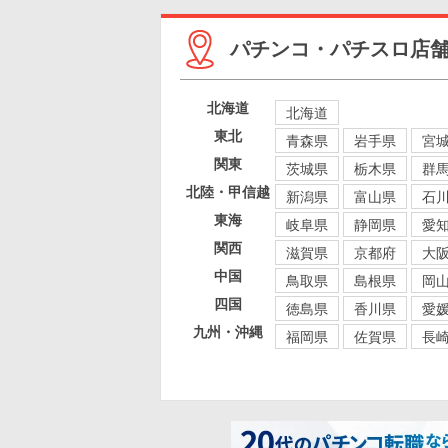
パチンコ・パチスロ店
北海道
北海道
東北
青森県
岩手県
宮
関東
茨城県
栃木県
群
北陸・甲信越
新潟県
富山県
石
東海
岐阜県
静岡県
愛
関西
滋賀県
京都府
大
中国
鳥取県
島根県
岡
四国
徳島県
香川県
愛
九州・沖縄
福岡県
佐賀県
長