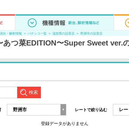
/演出・解析情報
パチンコ一覧
滋賀県の設置店
野洲市の設置店
つ菜EDITION〜Super Sweet v
検索
村
レートで絞り込む
登録データがありません