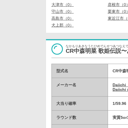
大津市（0）
彦根市（0
守山市（0）
栗東市（0
高島市（0）
東近江市（
犬上郡（0）
なかもりあきなうたひめでんせつあつなえ
CR中森明菜 歌姫伝説〜あつ菜
型式名
CR中森
メーカー名
Daii
Daiic
大当り確率
1/59.
ラウンド数
実質5or