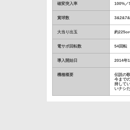
確変突入率
100%
賞球数
3&2&7&
大当り出玉
約225or
電サポ回転数
54回転
導入開始日
2014年
機種概要
伝説の
今まで
持して
いナシ