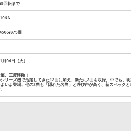
／59回転まで
10&6
450or675個
11月04日（火）
歌姫、三度降臨！
のシリーズ機で活躍してきた12曲に加え、新たに3曲を収録。中でも、
いよいよ登場。他の2曲も「隠れた名曲」と呼び声が高く、新スペックと
だ。