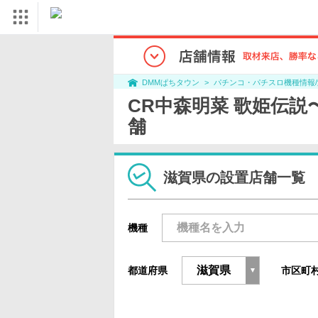
パチンコ・パチスロ機種情報
DMMぱちタウン
CR中森明菜 歌姫伝説〜あ
舗
滋賀県の設置店舗一覧
機種
都道府県
市区町