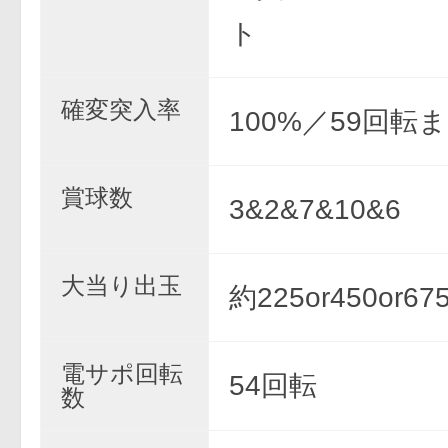
ト
確変突入率
100%／59回転
賞球数
3&2&7&10&6
大当り出玉
約225or450or67
電サポ回転
54回転
数