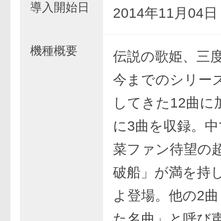
導入開始日
2014年11月04
機種概要
伝説の歌姫、三
今までのシリー
してきた12曲に
に3曲を収録。中
菜ファン待望の
破船」が満を持
よ登場。他の2曲
た名曲」と呼び