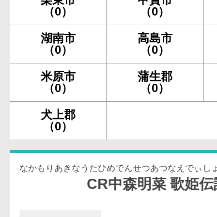
（0）
（0）
湖南市
高島市
（0）
（0）
米原市
蒲生郡
（0）
（0）
犬上郡
（0）
なかもりあきなうたひめでんせつあつなえでぃし
CR中森明菜 歌姫伝説〜あつ菜EDI