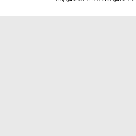
Copyright © since 1998 DMM All Rights Reserve