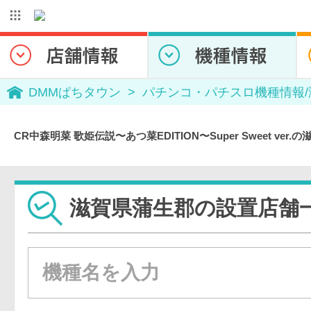
DMMぱちタウン
パチンコ・パチスロ機種情報
CR中森明菜 歌姫伝説〜あつ菜EDITION〜Super Sweet ve
滋賀県蒲生郡の設置店舗