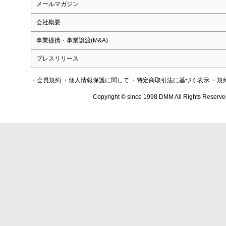
メールマガジン
会社概要
事業提携・事業譲渡(M&A)
プレスリリース
・会員規約
・個人情報保護に関して
・特定商取引法に基づく表示
・規
Copyright © since 1998 DMM All Rights Reserve