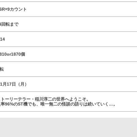
r16R×9カウント
84回転まで
14
810or1870個
回転
11月17日（月）
ストーリーテラー・稲川淳二の世界へようこそ。
率96%のST機でも、唯一無二の怪談の語りは続いていく…。