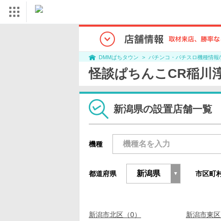
パチンコ・パチスロ機種情報
DMMぱちタウン
怪談ぱちんこCR稲川
新潟県の設置店舗一覧
機種
都道府県
市区町
新潟市北区（0）
新潟市東区