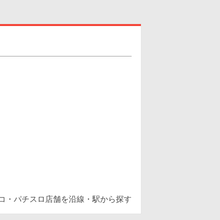
ンコ・パチスロ店舗を沿線・駅から探す