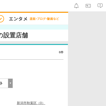
の設置店舗
0件
新潟市秋葉区（0）