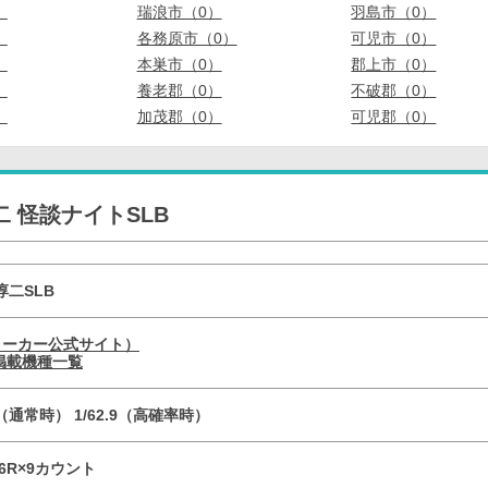
）
瑞浪市（0）
羽島市（0）
）
各務原市（0）
可児市（0）
）
本巣市（0）
郡上市（0）
）
養老郡（0）
不破郡（0）
）
加茂郡（0）
可児郡（0）
 怪談ナイトSLB
淳二SLB
メーカー公式サイト）
掲載機種一覧
.7（通常時） 1/62.9（高確率時）
r16R×9カウント