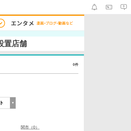
設置店舗
0件
関市（0）