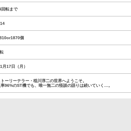
84回転まで
14
810or1870個
回転
11月17日（月）
ストーリーテラー・稲川淳二の世界へようこそ。
率96%のST機でも、唯一無二の怪談の語りは続いていく…。