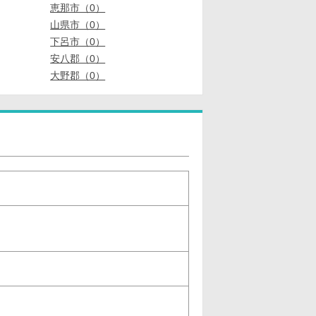
恵那市（0）
山県市（0）
下呂市（0）
安八郡（0）
大野郡（0）