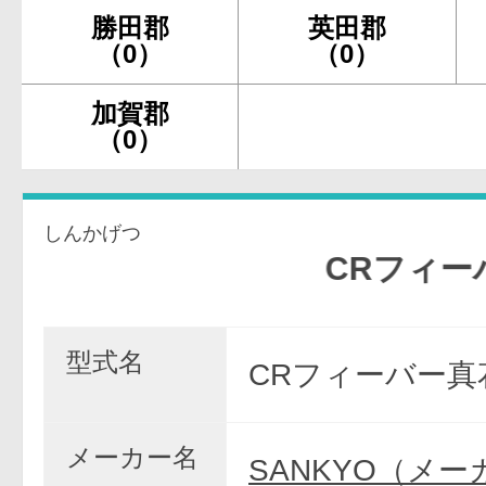
勝田郡
英田郡
（0）
（0）
加賀郡
（0）
しんかげつ
CRフィーバー真
型式名
CRフィーバー真
メーカー名
SANKYO（メ