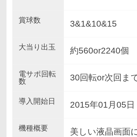
賞球数
3&1&10&15
大当り出玉
約560or2240個
電サポ回転
30回転or次回ま
数
導入開始日
2015年01月05
機種概要
美しい液晶画面