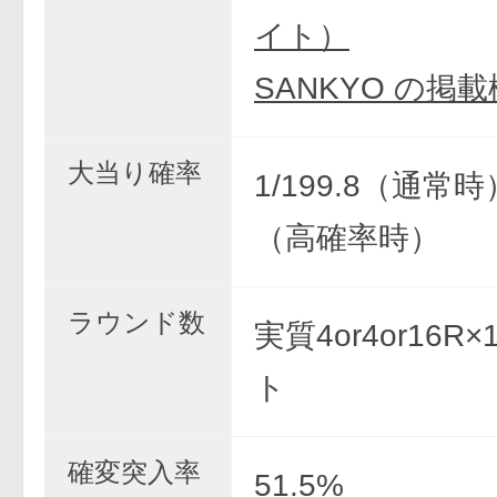
イト）
SANKYO の掲
大当り確率
1/199.8（通常時）
（高確率時）
ラウンド数
実質4or4or16R
ト
確変突入率
51.5%