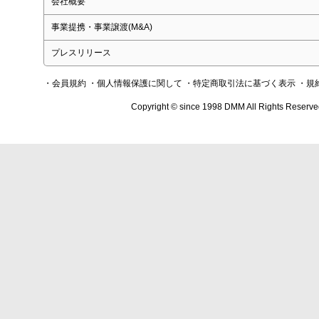
会社概要
事業提携・事業譲渡(M&A)
プレスリリース
・会員規約
・個人情報保護に関して
・特定商取引法に基づく表示
・規
Copyright © since 1998 DMM All Rights Reserve