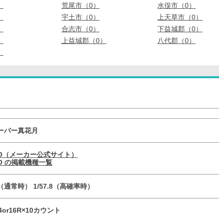
）
荒尾市（0）
水俣市（0）
）
宇土市（0）
上天草市（0）
）
合志市（0）
下益城郡（0）
）
上益城郡（0）
八代郡（0）
）
ーバー真花月
YO（メーカー公式サイト）
YO の掲載機種一覧
.8（通常時） 1/57.8（高確率時）
4or16R×10カウント