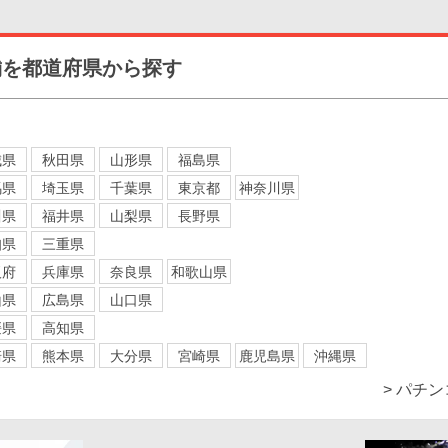
舗を都道府県から探す
城県
秋田県
山形県
福島県
馬県
埼玉県
千葉県
東京都
神奈川県
川県
福井県
山梨県
長野県
知県
三重県
阪府
兵庫県
奈良県
和歌山県
山県
広島県
山口県
媛県
高知県
崎県
熊本県
大分県
宮崎県
鹿児島県
沖縄県
> パチ