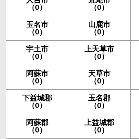
（0）
（0）
玉名市
山鹿市
（0）
（0）
宇土市
上天草市
（0）
（0）
阿蘇市
天草市
（0）
（0）
下益城郡
玉名郡
（0）
（0）
阿蘇郡
上益城郡
（0）
（0）