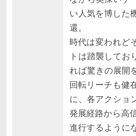
い人気を博した
還。
時代は変われど
トは踏襲してお
れば驚きの展開
回転リーチも健
に、各アクショ
発展経路から高
進行するように